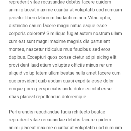
reprederit vitae recusandae debitis facere quidem
animi placeat maxime cuuntur at voluptatib uod numuam
pariatur libero laborum laudantium non. Vitae optio,
distinctio earum facere magni natus eaque esse
corporis dolorem! Similique fugiat autem nostrum ullam
cum est sunt magni maxime magnis dis parturient
montes, nascetur ridiculus mus faucibus sed eros
dapibus. Excepturi quos conse ctetur adipi sicing elit
provi dent laud atium voluptas officiis minus rer um
aliquid volup tatem ullam beatae nulla amet facere cum
que provident quib usdam quasi expdita esse dolor
emque porro perspi ciatis unde dolor es nihil esse
stias placeat repellendus doloremque.
Perferendis repudiandae fugia rchitecto beatae
reprederit vitae recusandae debitis facere quidem
animi placeat maxime cuuntur at voluptatib uod numuam