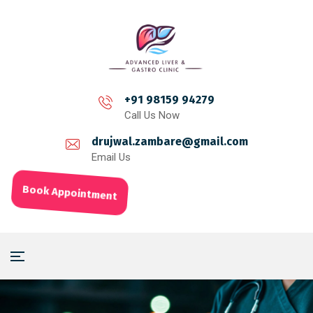
+91 98159 94279
Call Us Now
drujwal.zambare@gmail.com
Email Us
Book Appointment