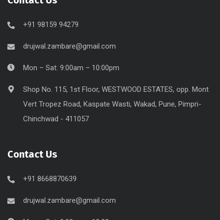
Contact Us
+91 98159 94279
drujwal.zambare@gmail.com
Mon – Sat: 9:00am – 10:00pm
Shop No. 115, 1st Floor, WESTWOOD ESTATES, opp. Mont
Vert Tropez Road, Kaspate Wasti, Wakad, Pune, Pimpri-
Chinchwad - 411057
Contact Us
+91 8668870639
drujwal.zambare@gmail.com