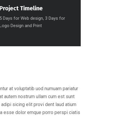
Project Timeline
5 Days for Web design, 3 Days for
Logo Design and Print
ntur at voluptatib uod numuam pariatur
iat autem nostrum ullam cum est sunt
ipi sicing elit provi dent laud atium
ta esse dolor emque porro perspi ciatis