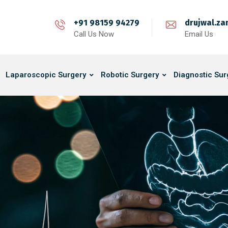
+91 98159 94279
drujwal.z
Call Us Now
Email Us
Laparoscopic Surgery
Robotic Surgery
Diagnostic Sur