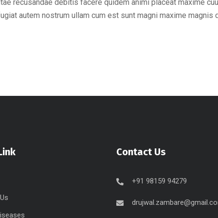
vitae recusandae debitis facere quidem animi placeat maxime cuu
fugiat autem nostrum ullam cum est sunt magni maxime magnis di
Link
Contact Us
+91 98159 94279
 Us
drujwal.zambare@gmail.c
Diseases