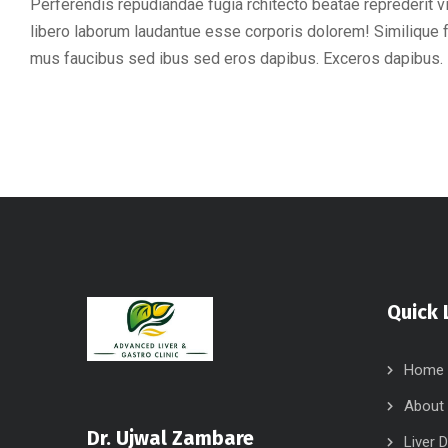
Perferendis repudiandae fugia rchitecto beatae reprederit 
libero laborum laudantue esse corporis dolorem! Similique 
mus faucibus sed ibus sed eros dapibus. Exceros dapibus.
Quick 
Home
About
Dr. Ujwal Zambare
Liver 