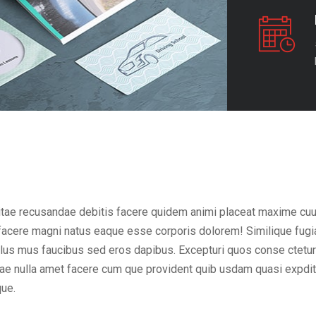
vitae recusandae debitis facere quidem animi placeat maxime cuu
m facere magni natus eaque esse corporis dolorem! Similique fug
us mus faucibus sed eros dapibus. Excepturi quos conse ctetur ad
atae nulla amet facere cum que provident quib usdam quasi expdi
que.