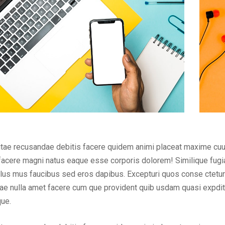
vitae recusandae debitis facere quidem animi placeat maxime cuu
m facere magni natus eaque esse corporis dolorem! Similique fug
us mus faucibus sed eros dapibus. Excepturi quos conse ctetur ad
atae nulla amet facere cum que provident quib usdam quasi expdi
que.