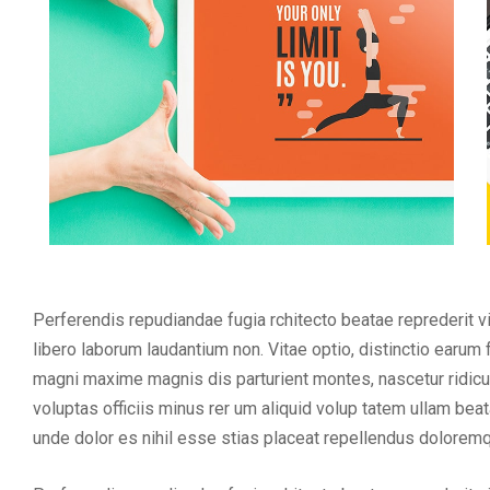
Perferendis repudiandae fugia rchitecto beatae reprederit 
libero laborum laudantium non. Vitae optio, distinctio earu
magni maxime magnis dis parturient montes, nascetur ridicul
voluptas officiis minus rer um aliquid volup tatem ullam be
unde dolor es nihil esse stias placeat repellendus dolorem