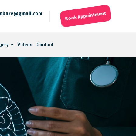
ambare@gmail.com
Book Appointment
gery
Videos
Contact