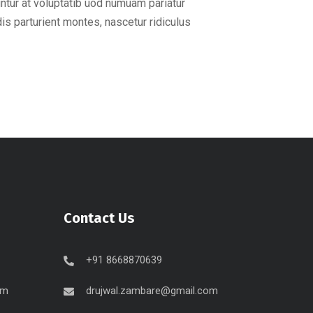
ntur at voluptatib uod numuam pariatur
s parturient montes, nascetur ridiculus
Contact Us
+91 8668870639
om
drujwal.zambare@gmail.com