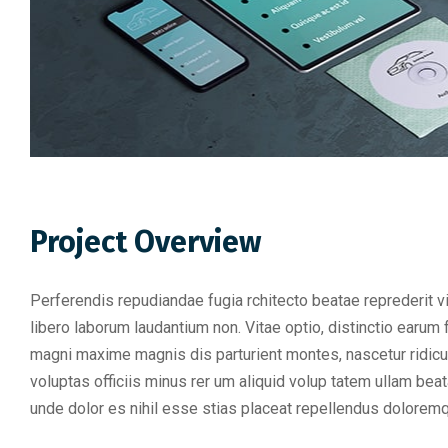
Project Overview
Perferendis repudiandae fugia rchitecto beatae reprederit 
libero laborum laudantium non. Vitae optio, distinctio earu
magni maxime magnis dis parturient montes, nascetur ridicul
voluptas officiis minus rer um aliquid volup tatem ullam be
unde dolor es nihil esse stias placeat repellendus dolorem